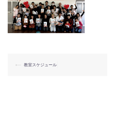
⟵
教室スケジュール
投
稿
ナ
ビ
ゲ
ー
シ