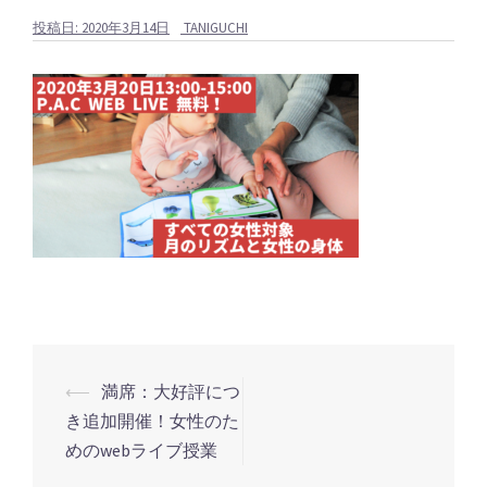
投稿日:
2020年3月14日
TANIGUCHI
⟵
満席：大好評につ
投
き追加開催！女性のた
稿
めのwebライブ授業
ナ