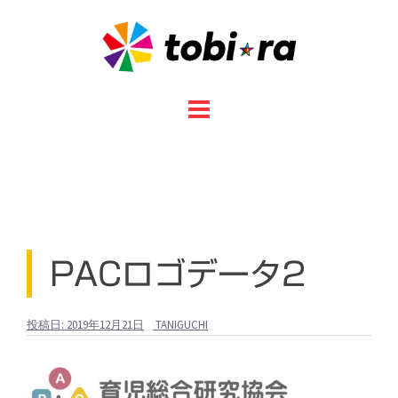
コ
ン
テ
ン
ツ
へ
ス
キ
ッ
プ
PACロゴデータ2
投稿日:
2019年12月21日
TANIGUCHI