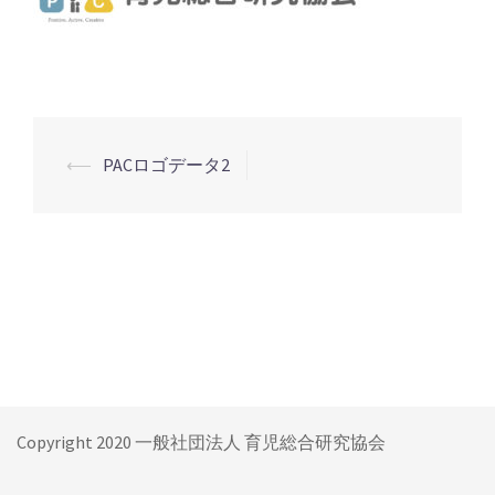
⟵
PACロゴデータ2
投
稿
ナ
ビ
ゲ
ー
シ
ョ
ン
Copyright 2020 一般社団法人 育児総合研究協会