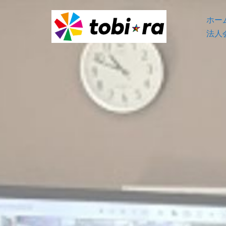
コ
ホー
ン
法人
テ
ン
ツ
へ
ス
キ
ッ
プ