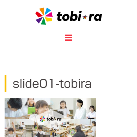
コ
ン
テ
ン
ツ
へ
ス
キ
ッ
プ
slide01-tobira