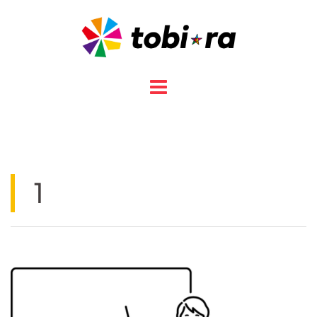
コ
ン
テ
ン
ツ
へ
ス
キ
ッ
プ
1